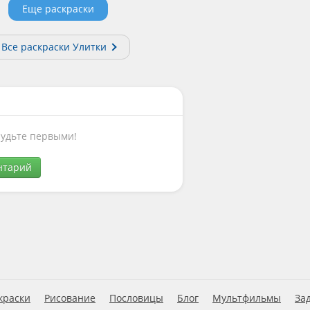
Еще раскраски
Все раскраски Улитки
Будьте первыми!
нтарий
краски
Рисование
Пословицы
Блог
Мультфильмы
За