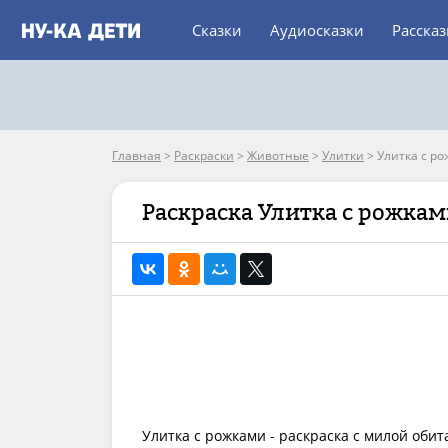
Сказки
Аудиосказки
Расска
Главная
>
Раскраски
>
Животные
>
Улитки
>
Улитка с р
Раскраска Улитка с рожка
Улитка с рожками - раскраска с милой обит