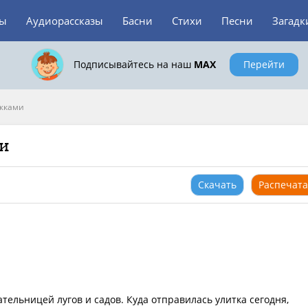
зы
Аудиорассказы
Басни
Стихи
Песни
Загадк
Подписывайтесь на наш
MAX
Перейти
ожками
ми
Скачать
Распечата
ательницей лугов и садов. Куда отправилась улитка сегодня,