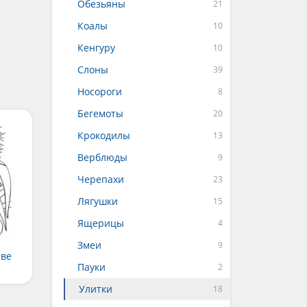
Обезьяны
Коалы
Кенгуру
Слоны
Носороги
Бегемоты
Крокодилы
Верблюды
Черепахи
Лягушки
Ящерицы
Змеи
аве
Пауки
Улитки