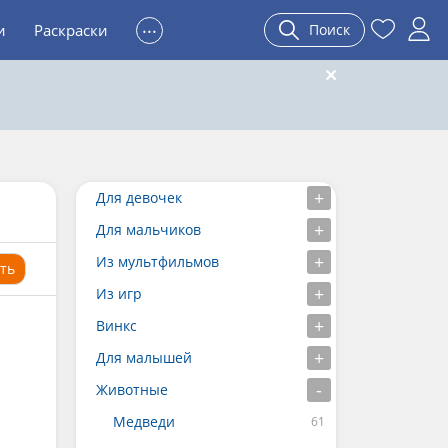
...
и
Раскраски
Поиск
Для девочек
Для мальчиков
Из мультфильмов
ть
Из игр
Винкс
Для малышей
Животные
Медведи