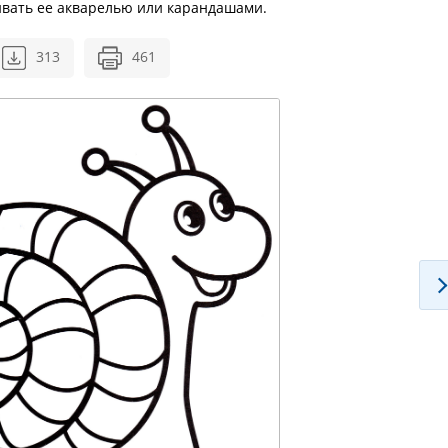
шивать ее акварелью или карандашами.
313
461