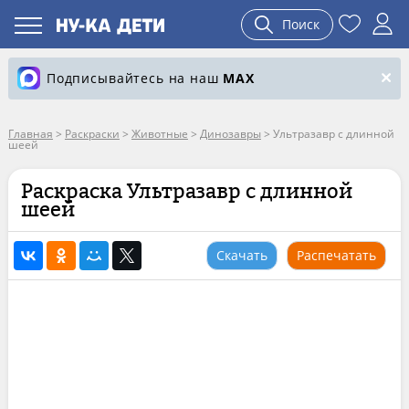
Поиск
Подписывайтесь на наш
MAX
Главная
>
Раскраски
>
Животные
>
Динозавры
>
Ультразавр с длинной
шеей
Раскраска Ультразавр с длинной
шеей
Скачать
Распечатать