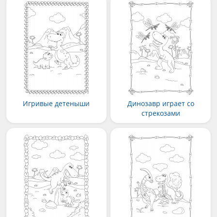
Игривые детеныши
Динозавр играет со
стрекозами