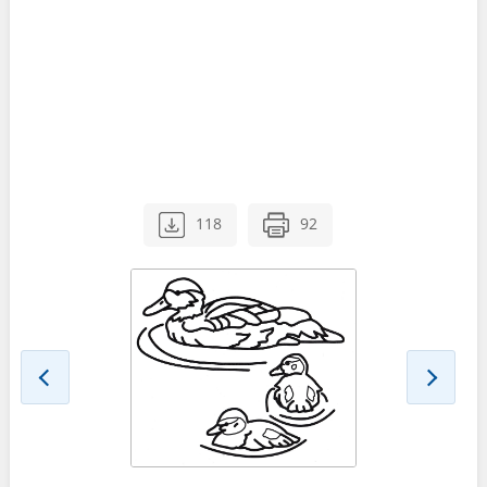
118
92