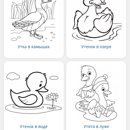
Утка в камышах
Утенок в озере
Утенок в воде
Утята в луже