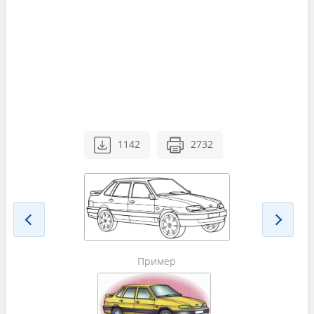
1142
2732
Пример