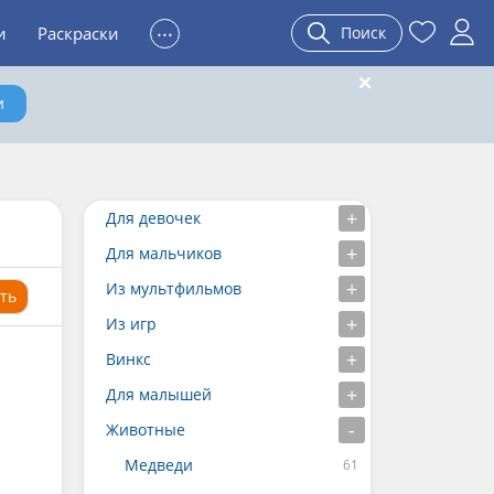
...
и
Раскраски
Поиск
и
Для девочек
Для мальчиков
Из мультфильмов
ть
Из игр
Винкс
Для малышей
Животные
Медведи