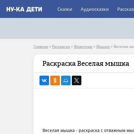
Сказки
Аудиосказки
Расска
Главная
>
Раскраски
>
Животные
>
Мышки
>
Веселая м
Раскраска Веселая мышка
Веселая мышка - раскраска с отважным мы