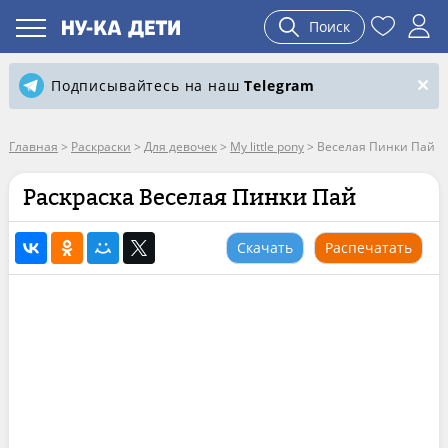
Поиск
Подписывайтесь на наш
Telegram
Главная
>
Раскраски
>
Для девочек
>
My little pony
>
Веселая Пинки Пай
Раскраска Веселая Пинки Пай
Скачать
Распечатать