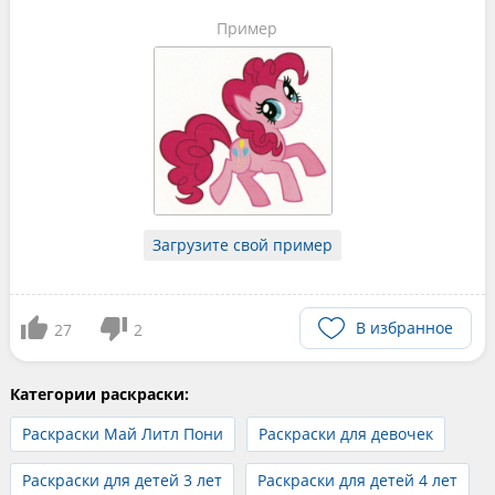
Пример
Загрузите свой пример
В избранное
27
2
Категории раскраски:
Раскраски Май Литл Пони
Раскраски для девочек
Раскраски для детей 3 лет
Раскраски для детей 4 лет