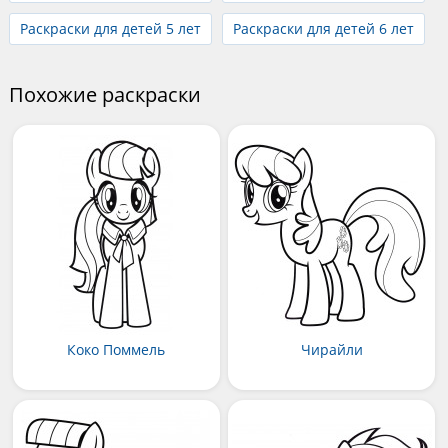
Раскраски для детей 5 лет
Раскраски для детей 6 лет
Похожие раскраски
Коко Поммель
Чирайли