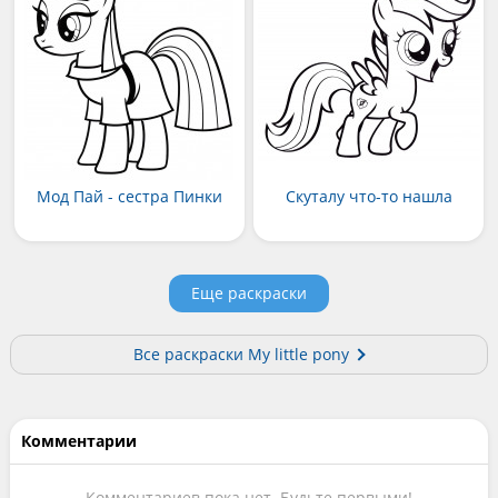
Мод Пай - сестра Пинки
Скуталу что-то нашла
Еще раскраски
Все раскраски My little pony
Комментарии
Комментариев пока нет. Будьте первыми!