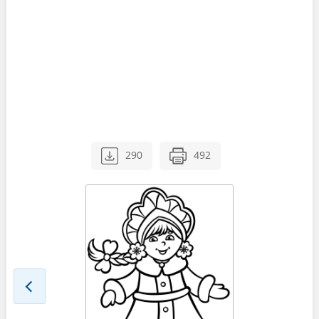
290
492