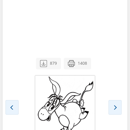
879
1408