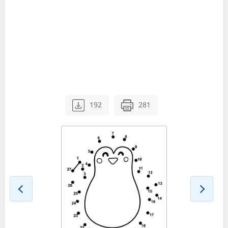
192
281