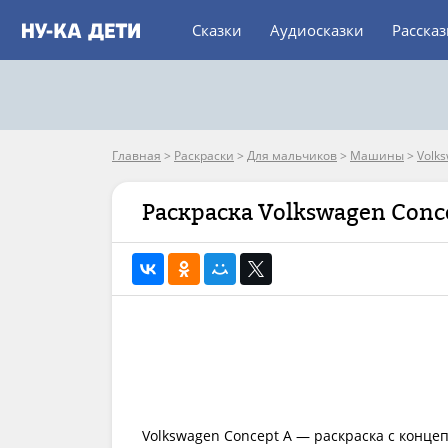
Сказки
Аудиосказки
Расска
Главная
>
Раскраски
>
Для мальчиков
>
Машины
>
Volk
Раскраска Volkswagen Conc
Volkswagen Concept A — раскраска с конц