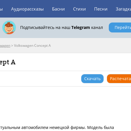
зы
Аудиорассказы
Басни
Стихи
Песни
Загадк
Подписывайтесь на наш
Telegram
канал
Перейт
swagen
>
Volkswagen Concept A
ept A
Скачать
Распечата
ептуальным автомобилем немецкой фирмы. Модель была