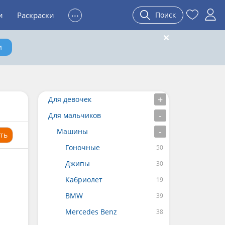
...
и
Раскраски
Поиск
и
Для девочек
Для мальчиков
Машины
ть
Гоночные
Джипы
Кабриолет
BMW
Mercedes Benz