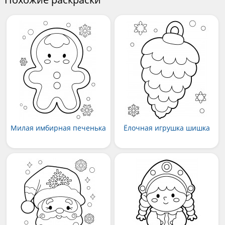
Милая имбирная печенька
Ёлочная игрушка шишка