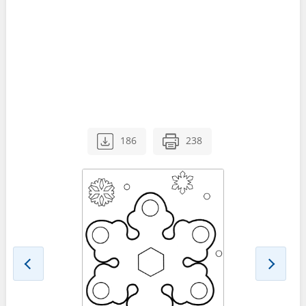
186
238