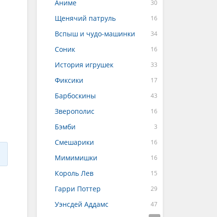
Аниме
Щенячий патруль
Вспыш и чудо-машинки
Соник
История игрушек
Фиксики
Барбоскины
Зверополис
Бэмби
Смешарики
Мимимишки
Король Лев
Гарри Поттер
Уэнсдей Аддамс