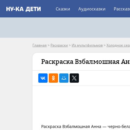
Сказки
Аудиосказки
Расска
Главная
>
Раскраски
>
Из мультфильмов
>
Холодное се
Раскраска Взбалмошная А
Раскраска Взбалмошная Анна — черно-бела