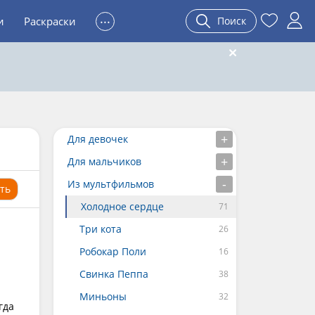
...
и
Раскраски
Поиск
Для девочек
Для мальчиков
Из мультфильмов
ть
Холодное сердце
Три кота
Робокар Поли
Свинка Пеппа
Миньоны
гда