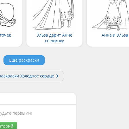
точек
Эльза дарит Анне
Анна и Эльза
снежинку
Еще раскраски
раскраски Холодное сердце
Будьте первыми!
нтарий