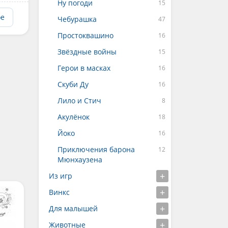
Ну погоди
ое
Чебурашка
Простоквашино
Звёздные войны
Герои в масках
Скуби Ду
Лило и Стич
Акулёнок
Йоко
Приключения барона
Мюнхаузена
Из игр
Винкс
Для малышей
Животные