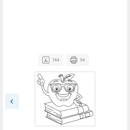
164
54