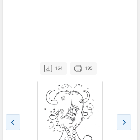
164
195