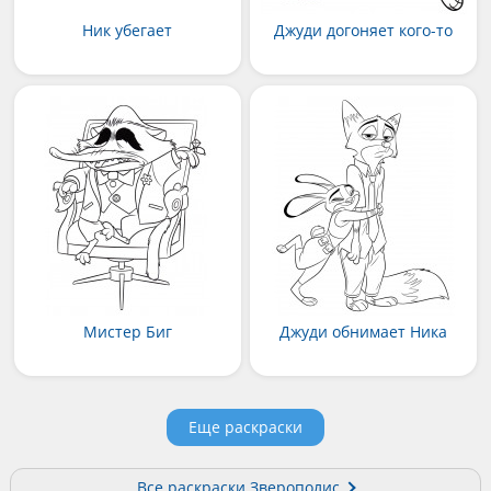
Ник убегает
Джуди догоняет кого-то
Мистер Биг
Джуди обнимает Ника
Еще раскраски
Все раскраски Зверополис