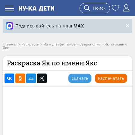
Поиск
Подписывайтесь на наш
MAX
Главная
>
Раскраски
>
Из мультфильмов
>
Зверополис
>
Як по имени
Якс
Раскраска Як по имени Якс
Скачать
Распечатать