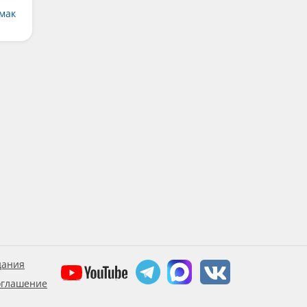
мак
дания
оглашение