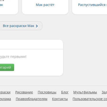
ак
Мак растёт
Распустившийся 
Все раскраски Мак
Будьте первыми!
нтарий
краски
Рисование
Пословицы
Блог
Мультфильмы
За
еклама
Правообладателям
Контакты
Пользовательское с