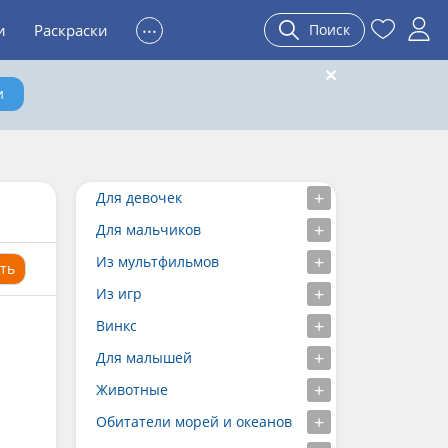
...
и
Раскраски
Поиск
и
Для девочек
Для мальчиков
Из мультфильмов
ть
Из игр
Винкс
Для малышей
Животные
Обитатели морей и океанов