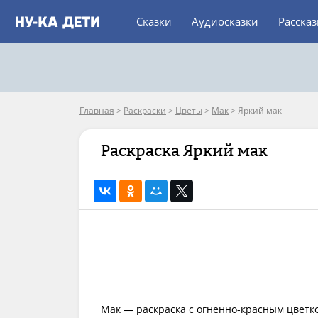
Сказки
Аудиосказки
Расска
Главная
>
Раскраски
>
Цветы
>
Мак
>
Яркий мак
Раскраска Яркий мак
Мак — раскраска с огненно-красным цветко