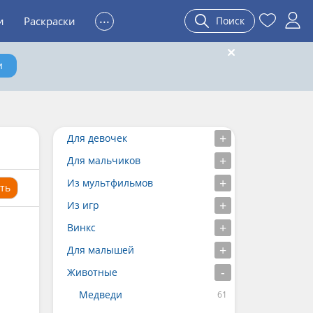
...
и
Раскраски
Поиск
и
Для девочек
Для мальчиков
Из мультфильмов
ть
Из игр
Винкс
Для малышей
Животные
Медведи