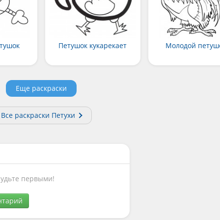
тушок
Петушок кукарекает
Молодой петуш
Еще раскраски
Все раскраски Петухи
Будьте первыми!
нтарий