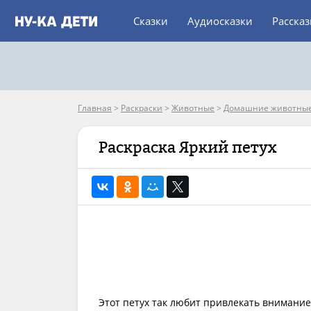
Сказки
Аудиосказки
Расска
Главная
>
Раскраски
>
Животные
>
Домашние животны
Раскраска Яркий петух
Этот петух так любит привлекать внимание