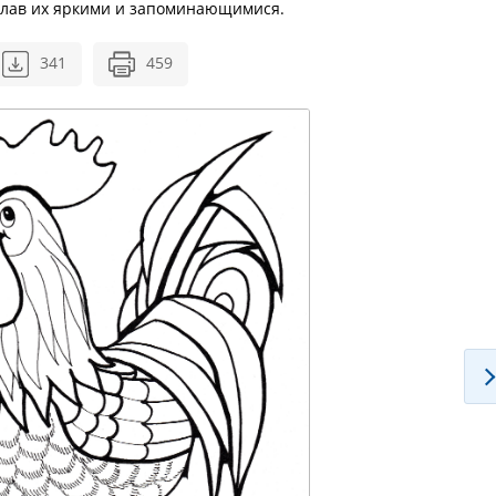
делав их яркими и запоминающимися.
341
459