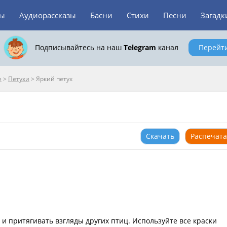
зы
Аудиорассказы
Басни
Стихи
Песни
Загадк
Подписывайтесь на наш
Telegram
канал
Перейт
е
>
Петухи
>
Яркий петух
Скачать
Распечата
 и притягивать взгляды других птиц. Используйте все краски