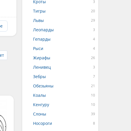
Кроты
Тигры
Львы
ое
Леопарды
Гепарды
Рыси
ет
Жирафы
Ленивец
Зебры
Обезьяны
Коалы
Кенгуру
Слоны
Носороги