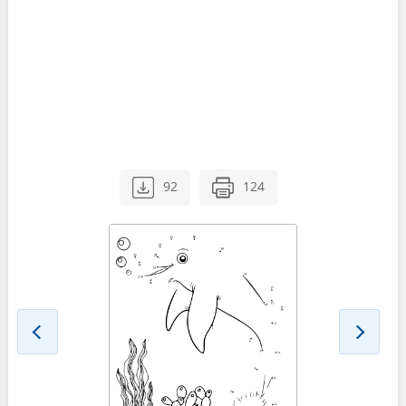
92
124