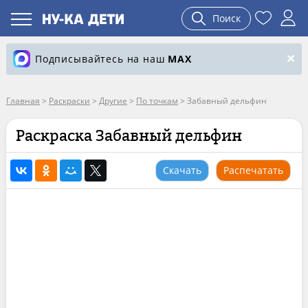
Поиск
Подписывайтесь на наш
MAX
Главная
>
Раскраски
>
Другие
>
По точкам
>
Забавный дельфин
Раскраска Забавный дельфин
Скачать
Распечатать