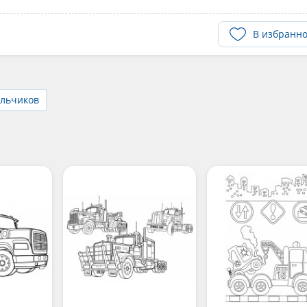
В избранн
альчиков