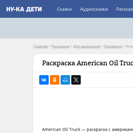
Сказки
Аудиосказки
Расска
Главная
>
Раскраски
>
Для мальчиков
>
Грузовики
>
Amer
Раскраска American Oil Tru
American Oil Truck — раскраска с америка