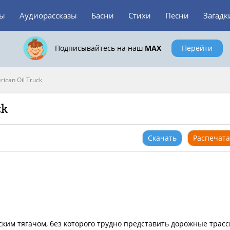
зы
Аудиорассказы
Басни
Стихи
Песни
Загадк
Подписывайтесь на наш
MAX
Перейти
ican Oil Truck
ck
Скачать
Распечата
нским тягачом, без которого трудно представить дорожные трас