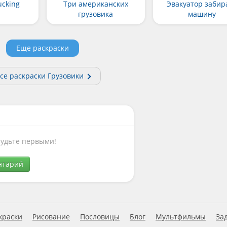
ucking
Три американских
Эвакуатор забир
грузовика
машину
Еще раскраски
се раскраски Грузовики
Будьте первыми!
нтарий
краски
Рисование
Пословицы
Блог
Мультфильмы
За