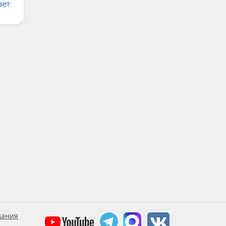
ает
дания