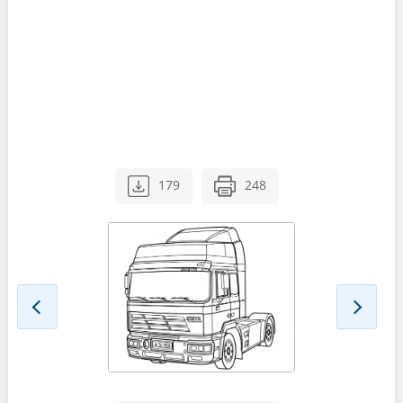
179
248