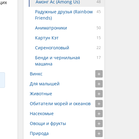
Амонг Ас (Among Us)
щих
Радужные друзья (Rainbow
Friends)
Аниматроники
Картун Кэт
Сиреноголовый
Бенди и чернильная
машина
Винкс
Для малышей
Животные
Обитатели морей и океанов
Насекомые
Овощи и фрукты
Природа