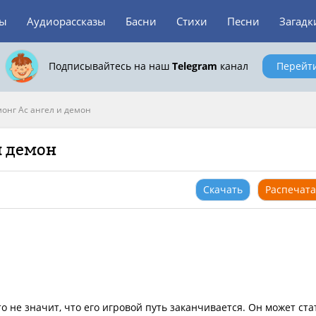
зы
Аудиорассказы
Басни
Стихи
Песни
Загадк
Подписывайтесь на наш
Telegram
канал
Перейт
онг Ас ангел и демон
и демон
Скачать
Распечата
то не значит, что его игровой путь заканчивается. Он может ста