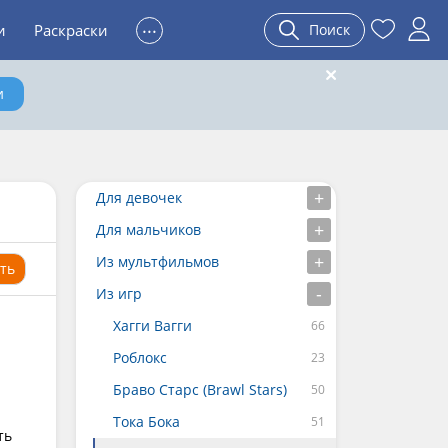
...
и
Раскраски
Поиск
и
Для девочек
Для мальчиков
Из мультфильмов
ть
Из игр
Хагги Вагги
Роблокс
Браво Старс (Brawl Stars)
Тока Бока
ть