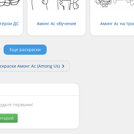
ргерои ДС
Амонг Ас обучение
Амонг Ас на тро
Еще раскраски
скраски Амонг Ас (Among Us)
Будьте первыми!
нтарий