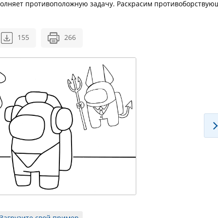
полняет противоположную задачу. Раскрасим противоборствую
155
266
Загрузите свой пример