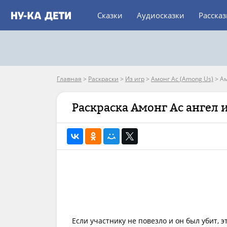
Сказки
Аудиосказки
Расска
Главная
>
Раскраски
>
Из игр
>
Амонг Ас (Among Us)
>
Ам
Раскраска Амонг Ас ангел 
Если участнику не повезло и он был убит, э