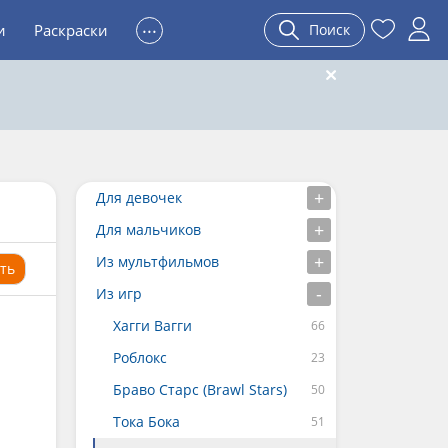
...
и
Раскраски
Поиск
Для девочек
Для мальчиков
Из мультфильмов
ть
Из игр
Хагги Вагги
Роблокс
Браво Старс (Brawl Stars)
Тока Бока