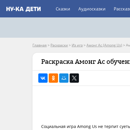
Сказки
Аудиосказки
Расска
Главная
>
Раскраски
>
Из игр
>
Амонг Ас (Among Us)
>
Ам
Раскраска Амонг Ас обучен
Социальная игра Among Us не терпит сует