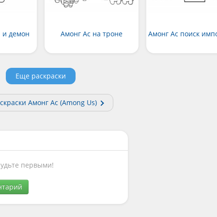
л и демон
Амонг Ас на троне
Амонг Ас поиск имп
Еще раскраски
скраски Амонг Ас (Among Us)
Будьте первыми!
нтарий