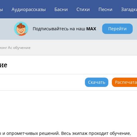
зы
Аудиорассказы
Басни
Стихи
Песни
Загадк
Подписывайтесь на наш
MAX
Перейти
онг Ас обучение
ие
Скачать
Распечата
ы и опрометчивых решений. Весь экипаж проходит обучение,