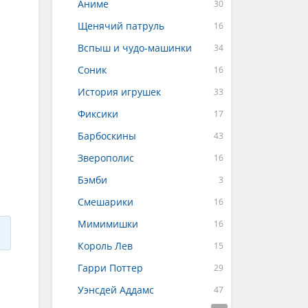
Аниме
Щенячий патруль
Вспыш и чудо-машинки
Соник
История игрушек
Фиксики
Барбоскины
Зверополис
Бэмби
Смешарики
Мимимишки
Король Лев
Гарри Поттер
Уэнсдей Аддамс