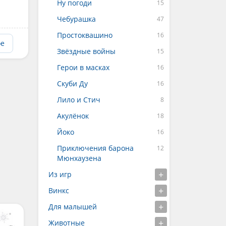
Ну погоди
Чебурашка
Простоквашино
ое
Звёздные войны
Герои в масках
Скуби Ду
Лило и Стич
Акулёнок
Йоко
Приключения барона
Мюнхаузена
Из игр
Винкс
Для малышей
Животные