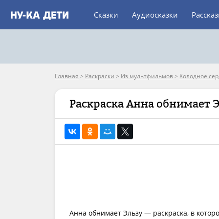
Сказки
Аудиосказки
Расска
Главная
>
Раскраски
>
Из мультфильмов
>
Холодное се
Раскраска Анна обнимает 
Анна обнимает Эльзу — раскраска, в котор