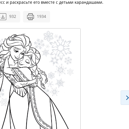
сс и раскрасьте его вместе с детьми карандашами.
932
1934