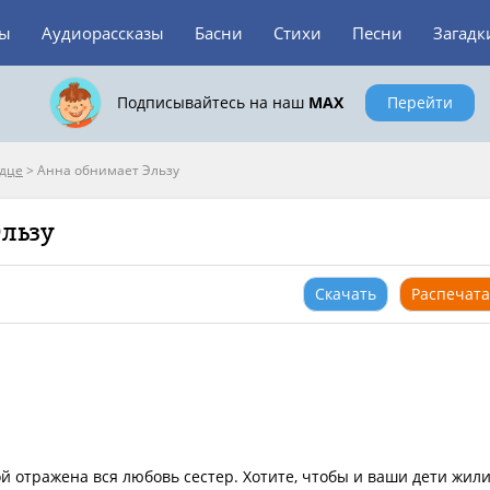
зы
Аудиорассказы
Басни
Стихи
Песни
Загадк
Подписывайтесь на наш
MAX
Перейти
рдце
>
Анна обнимает Эльзу
Эльзу
Скачать
Распечата
ой отражена вся любовь сестер. Хотите, чтобы и ваши дети жил