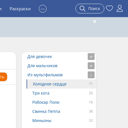
...
и
Раскраски
Поиск
Для девочек
Для мальчиков
Из мультфильмов
ть
Холодное сердце
Три кота
Робокар Поли
Свинка Пеппа
Миньоны
и