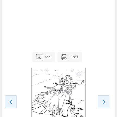
655
1381