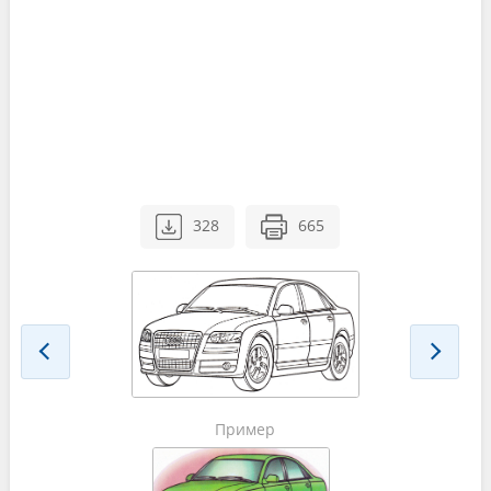
328
665
Пример