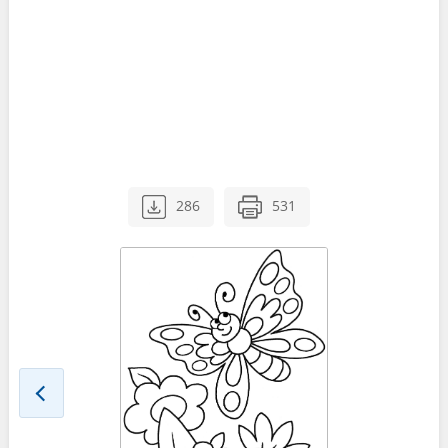
286
531