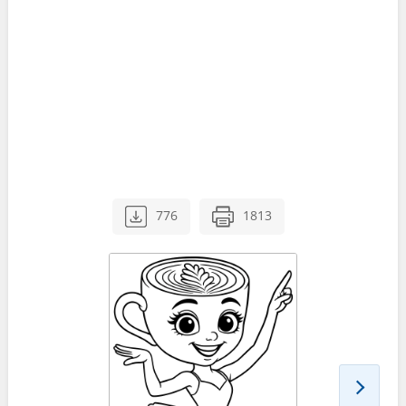
776
1813