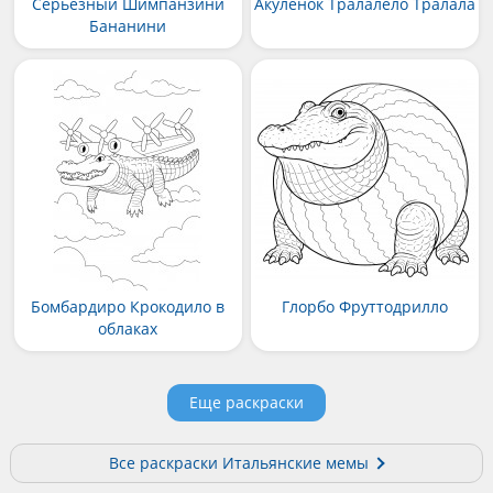
Серьёзный Шимпанзини
Акулёнок Тралалело Тралала
Бананини
Бомбардиро Крокодило в
Глорбо Фруттодрилло
облаках
Еще раскраски
Все раскраски Итальянские мемы