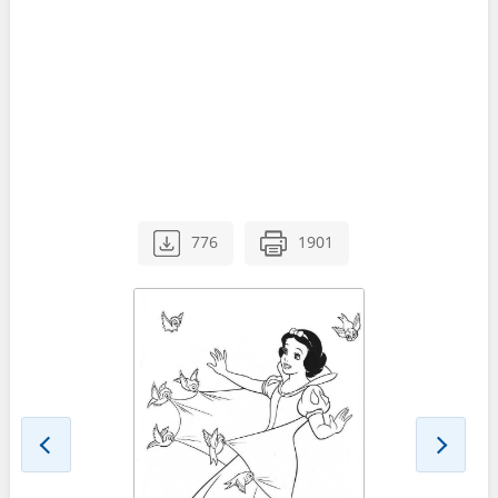
776
1901