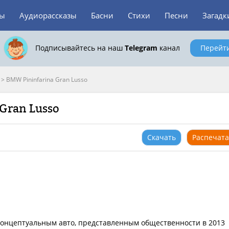
зы
Аудиорассказы
Басни
Стихи
Песни
Загадк
Подписывайтесь на наш
Telegram
канал
Перейт
>
BMW Pininfarina Gran Lusso
Gran Lusso
Скачать
Распечата
 концептуальным авто, представленным общественности в 2013