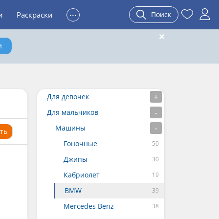
...
и
Раскраски
Поиск
и
Для девочек
Для мальчиков
Машины
ть
Гоночные
Джипы
Кабриолет
BMW
Mercedes Benz