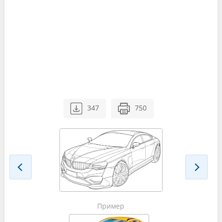
347
750
Пример