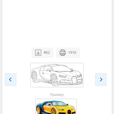
862
1916
Пример