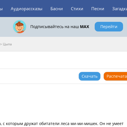
зы
Аудиорассказы
Басни
Стихи
Песни
Загадк
Подписывайтесь на наш
MAX
Перейти
>
Цыпа
Скачать
Распечата
а, с которым дружат обитатели леса ми-ми-мишек. Он не умеет