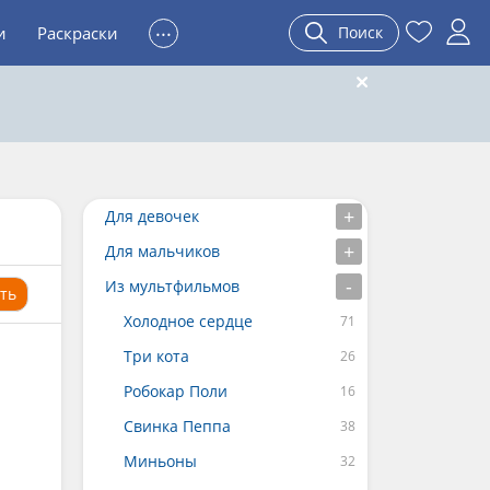
...
и
Раскраски
Поиск
Для девочек
Для мальчиков
Из мультфильмов
ть
Холодное сердце
Три кота
Робокар Поли
Свинка Пеппа
Миньоны