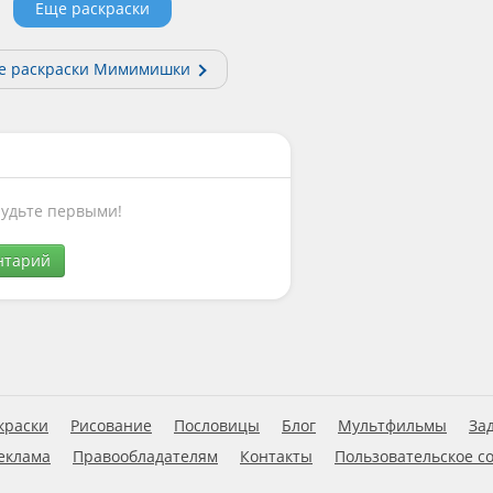
Еще раскраски
е раскраски Мимимишки
Будьте первыми!
нтарий
краски
Рисование
Пословицы
Блог
Мультфильмы
За
еклама
Правообладателям
Контакты
Пользовательское с