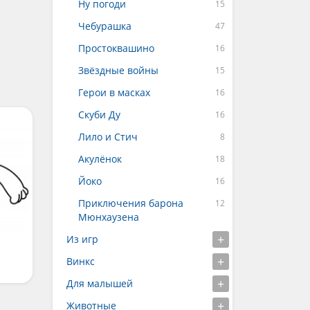
Ну погоди
Чебурашка
Простоквашино
Звёздные войны
Герои в масках
Скуби Ду
Лило и Стич
Акулёнок
Йоко
Приключения барона
Мюнхаузена
Из игр
Винкс
Для малышей
Животные