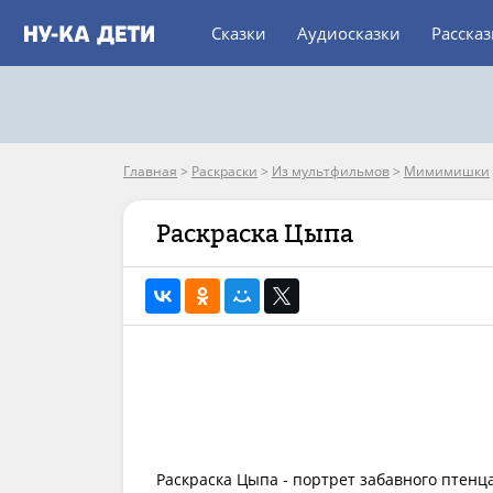
Сказки
Аудиосказки
Расска
Главная
>
Раскраски
>
Из мультфильмов
>
Мимимишки
Раскраска Цыпа
Раскраска Цыпа - портрет забавного птенц