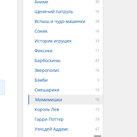
Аниме
Щенячий патруль
Вспыш и чудо-машинки
Соник
История игрушек
Фиксики
Барбоскины
Зверополис
Бэмби
Смешарики
Мимимишки
Король Лев
Гарри Поттер
Уэнсдей Аддамс