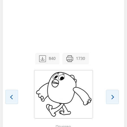
840
1730
Пример