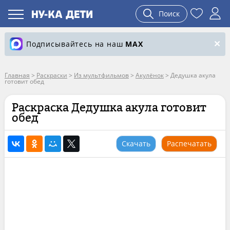
Поиск
Подписывайтесь на наш
MAX
Главная
>
Раскраски
>
Из мультфильмов
>
Акулёнок
>
Дедушка акула
готовит обед
Раскраска Дедушка акула готовит
обед
Скачать
Распечатать