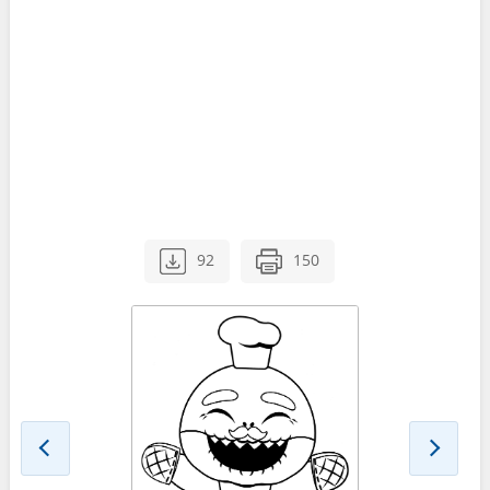
92
150