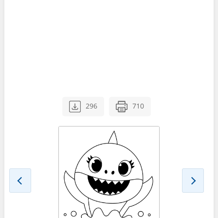
296
710