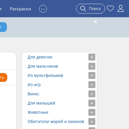
...
и
Раскраски
Поиск
и
Для девочек
Для мальчиков
Из мультфильмов
ть
Из игр
Винкс
Для малышей
Животные
Обитатели морей и океанов