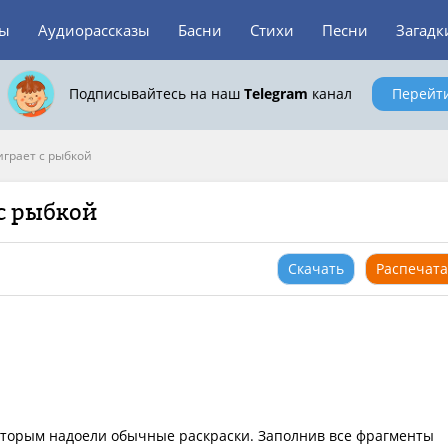
зы
Аудиорассказы
Басни
Стихи
Песни
Загадк
Подписывайтесь на наш
Telegram
канал
Перейт
грает с рыбкой
с рыбкой
Скачать
Распечата
которым надоели обычные раскраски. Заполнив все фрагменты