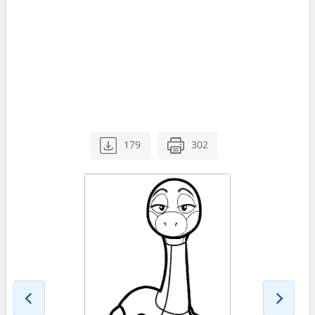
179
302