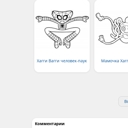
Хагги Вагги человек-паук
Мамочка Хагг
В
Комментарии