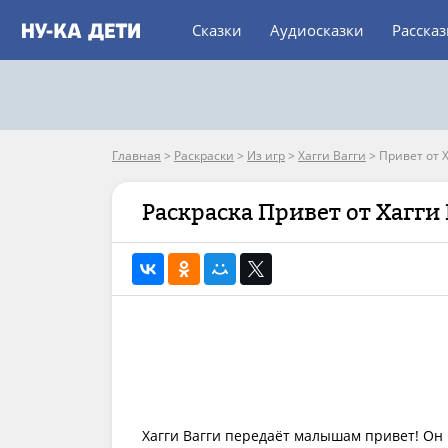
Сказки
Аудиосказки
Расска
Главная
>
Раскраски
>
Из игр
>
Хагги Вагги
>
Привет от Х
Раскраска Привет от Хагги
Хагги Вагги передаёт малышам привет! Он 