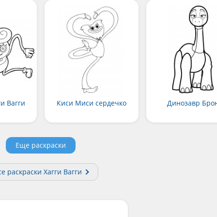
и Вагги
Киси Миси сердечко
Динозавр Бро
Еще раскраски
се раскраски Хагги Вагги