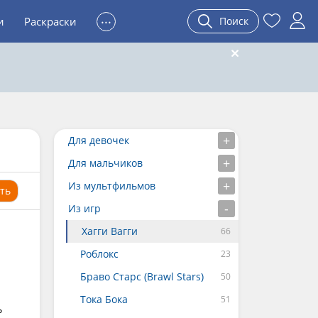
...
и
Раскраски
Поиск
Для девочек
Для мальчиков
Из мультфильмов
ть
Из игр
Хагги Вагги
Роблокс
Браво Старс (Brawl Stars)
Тока Бока
ь