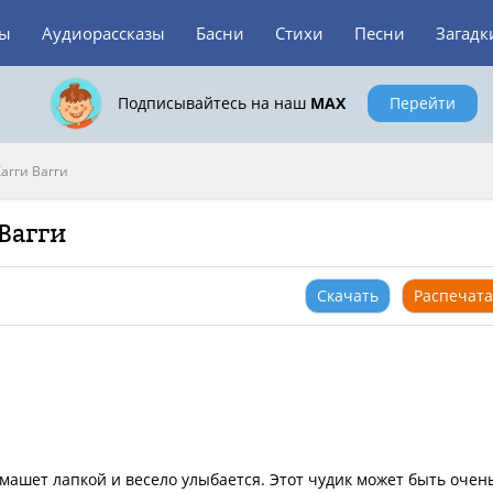
зы
Аудиорассказы
Басни
Стихи
Песни
Загадк
Подписывайтесь на наш
MAX
Перейти
агги Вагги
 Вагги
Скачать
Распечата
машет лапкой и весело улыбается. Этот чудик может быть очен