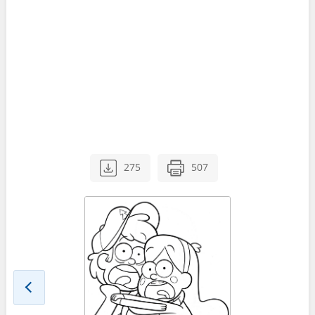
275
507