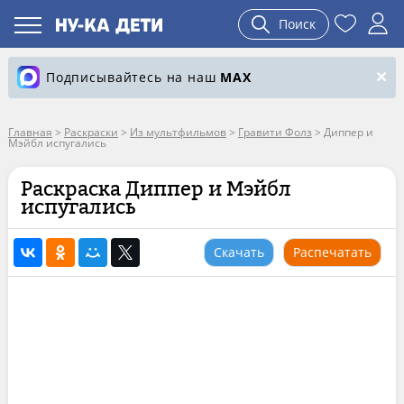
Поиск
Подписывайтесь на наш
MAX
Главная
>
Раскраски
>
Из мультфильмов
>
Гравити Фолз
>
Диппер и
Мэйбл испугались
Раскраска Диппер и Мэйбл
испугались
Скачать
Распечатать