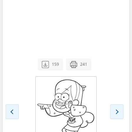
159
241