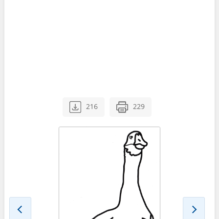
216
229