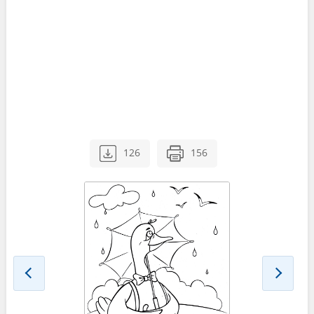
126
156