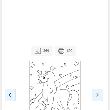
369
692