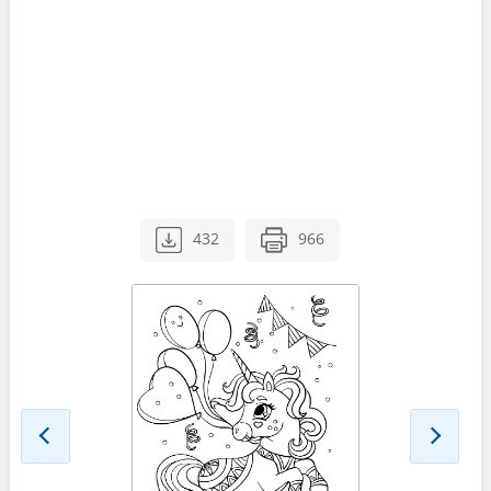
432
966