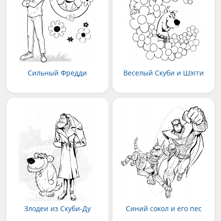
Сильный Фредди
Веселый Скуби и Шэгги
Злодеи из Скуби-Ду
Синий сокол и его пес