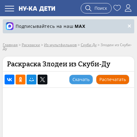
Поиск
Подписывайтесь на наш
MAX
Главная
>
Раскраски
>
Из мультфильмов
>
Скуби Ду
>
Злодеи из Скуби-
Ду
Раскраска Злодеи из Скуби-Ду
Скачать
Распечатать