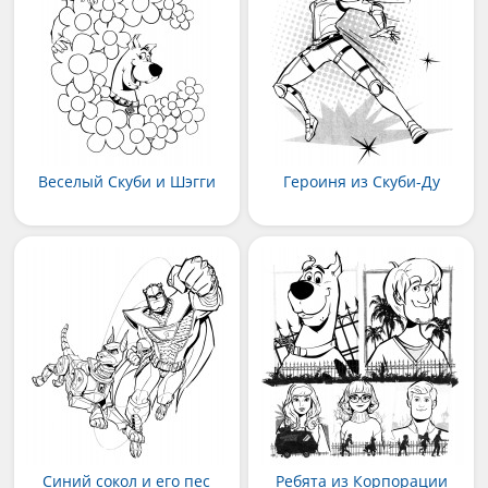
Веселый Скуби и Шэгги
Героиня из Скуби-Ду
Синий сокол и его пес
Ребята из Корпорации