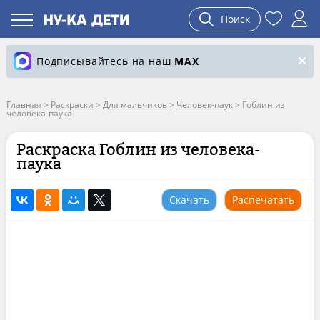
Поиск
Подписывайтесь на наш
MAX
Главная
>
Раскраски
>
Для мальчиков
>
Человек-паук
>
Гоблин из
человека-паука
Раскраска Гоблин из человека-
паука
Скачать
Распечатать