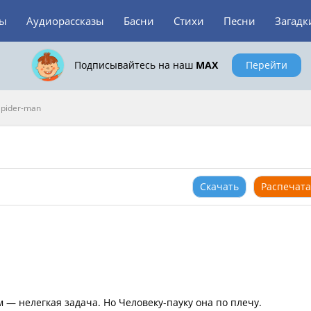
зы
Аудиорассказы
Басни
Стихи
Песни
Загадк
Подписывайтесь на наш
MAX
Перейти
Spider-man
Скачать
Распечата
— нелегкая задача. Но Человеку-пауку она по плечу.