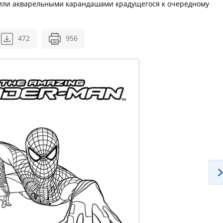
 или акварельными карандашами крадущегося к очередному
472
956