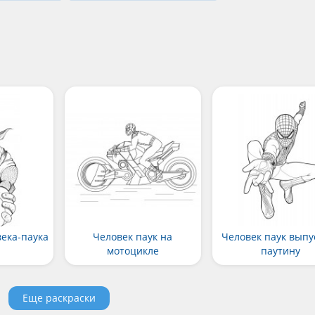
века-паука
Человек паук на
Человек паук выпу
мотоцикле
паутину
Еще раскраски