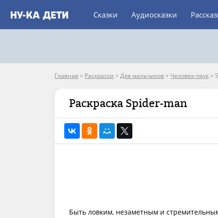
Сказки
Аудиосказки
Расска
Главная
>
Раскраски
>
Для мальчиков
>
Человек-паук
>
Раскраска Spider-man
Быть ловким, незаметным и стремительным 