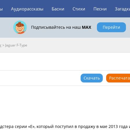
зы
Аудиорассказы
Басни
Стихи
Песни
Загадк
Подписывайтесь на наш
MAX
Перейти
r
>
Jaguar F-Type
Скачать
Распечата
дстера серии «Е», который поступил в продажу в мае 2013 года 