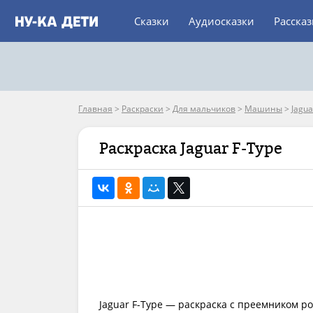
Сказки
Аудиосказки
Расска
Главная
>
Раскраски
>
Для мальчиков
>
Машины
>
Jagua
Раскраска Jaguar F-Type
Jaguar F-Type — раскраска с преемником ро