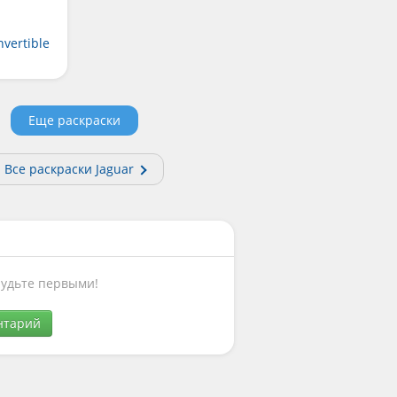
vertible
Еще раскраски
Все раскраски Jaguar
Будьте первыми!
нтарий