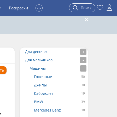
...
и
Раскраски
Поиск
Для девочек
Для мальчиков
Машины
ть
Гоночные
Джипы
Кабриолет
BMW
Mercedes Benz
и