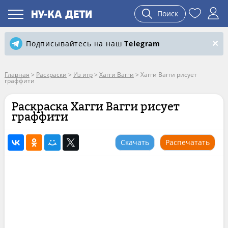
Поиск
Подписывайтесь на наш
Telegram
Главная
>
Раскраски
>
Из игр
>
Хагги Вагги
>
Хагги Вагги рисует
граффити
Раскраска Хагги Вагги рисует
граффити
Скачать
Распечатать