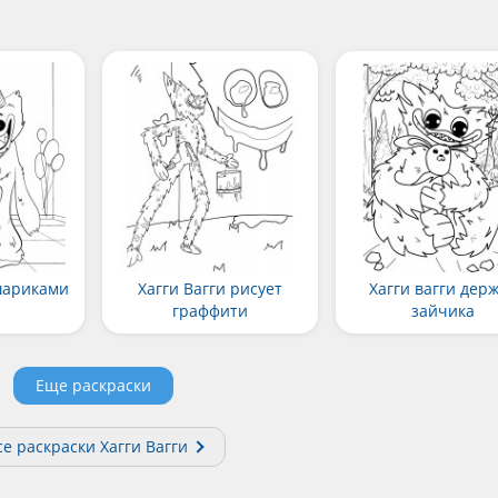
 шариками
Хагги Вагги рисует
Хагги вагги дер
граффити
зайчика
Еще раскраски
се раскраски Хагги Вагги