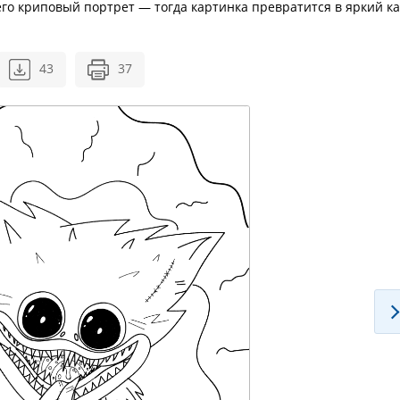
его криповый портрет — тогда картинка превратится в яркий к
43
37