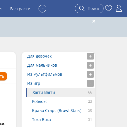
...
и
Раскраски
Поиск
Для девочек
Для мальчиков
Из мультфильмов
ть
Из игр
Хагги Вагги
Роблокс
Браво Старс (Brawl Stars)
Тока Бока
вас