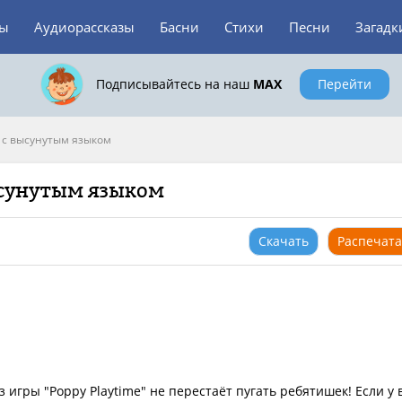
зы
Аудиорассказы
Басни
Стихи
Песни
Загадк
Подписывайтесь на наш
MAX
Перейти
и с высунутым языком
ысунутым языком
Скачать
Распечата
з игры "Poppy Playtime" не перестаёт пугать ребятишек! Если у 