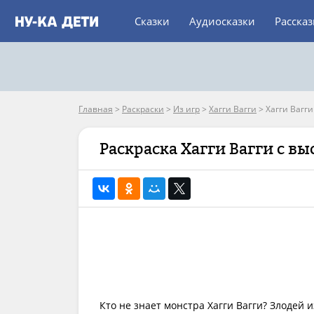
Сказки
Аудиосказки
Расска
Главная
>
Раскраски
>
Из игр
>
Хагги Вагги
>
Хагги Вагг
Раскраска Хагги Вагги с в
Кто не знает монстра Хагги Вагги? Злодей и